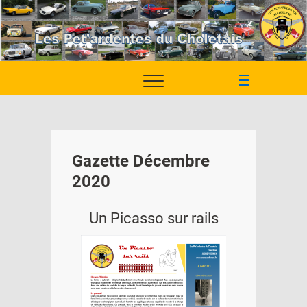
Skip
to
content
M
e
n
u
B
Gazette Décembre
u
t
2020
t
o
Un Picasso sur rails
n