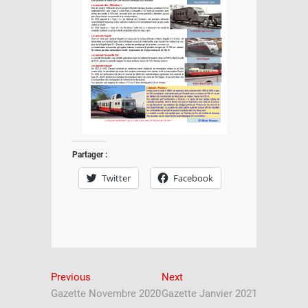
Partager :
Twitter
Facebook
Navigation
Previous
Next
Previous
Next
post:
post:
Gazette Novembre 2020
Gazette Janvier 2021
de