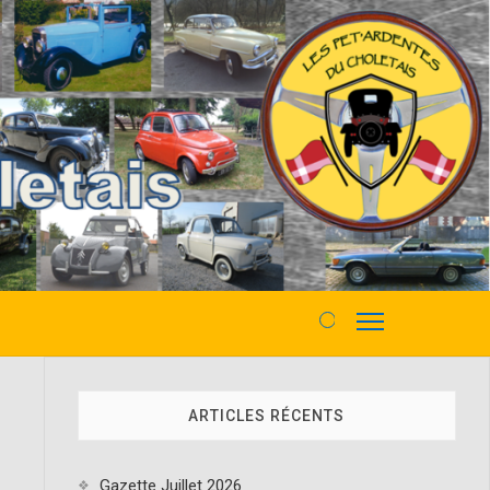
M
e
n
u
ARTICLES RÉCENTS
B
u
t
Gazette Juillet 2026