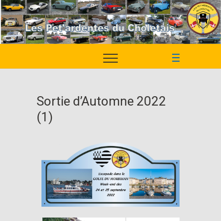
M
e
n
u
Sortie d’Automne 2022
B
(1)
u
t
t
o
n