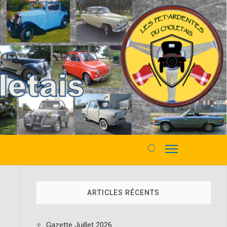
M
e
n
u
ARTICLES RÉCENTS
B
u
t
Gazette Juillet 2026