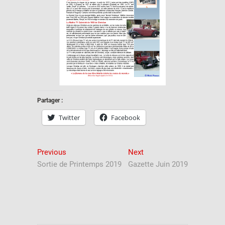
Partager :
Twitter
Facebook
Navigation
Previous
Next
Previous
Next
post:
post:
Sortie de Printemps 2019
Gazette Juin 2019
de
l’article