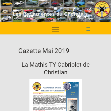
Skip
to
content
M
e
n
u
Gazette Mai 2019
B
u
La Mathis TY Cabriolet de
t
t
Christian
o
n