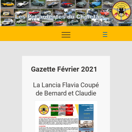
Skip
to
content
M
e
n
u
B
Gazette Février 2021
u
t
t
La Lancia Flavia Coupé
o
de Bernard et Claudie
n