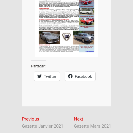
Partager :
Twitter
Facebook
Navigation
Previous
Next
Previous
Next
post:
post:
Gazette Janvier 2021
Gazette Mars 2021
de