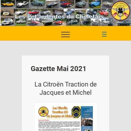
Skip
to
content
M
e
n
u
B
Gazette Mai 2021
u
t
t
La Citroën Traction de
o
Jacques et Michel
n