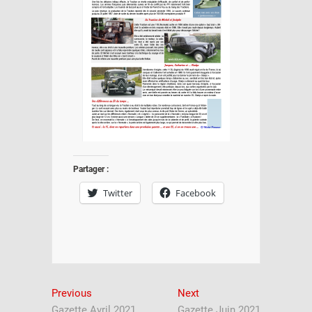
Partager :
Twitter
Facebook
Navigation
Previous
Next
Previous
Next
post:
post:
Gazette Avril 2021
Gazette Juin 2021