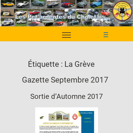
Skip
to
content
M
e
n
u
Étiquette :
La Grève
B
u
t
Gazette Septembre 2017
t
o
Sortie d’Automne 2017
n